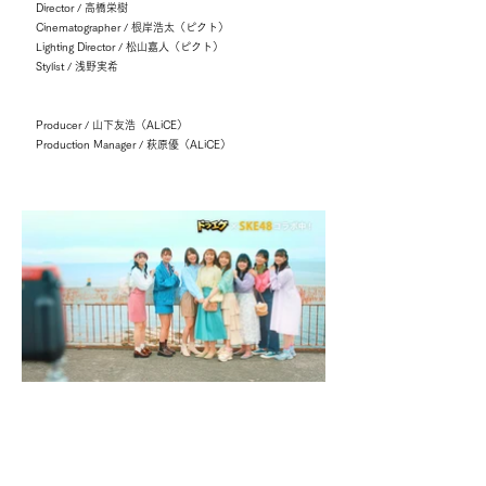
Director / 高橋栄樹
Cinematographer / 根岸浩太（ピクト）
Lighting Director / 松山嘉人（ピクト）
Stylist / 浅野実希
Producer / 山下友浩（ALiCE）
Production Manager / 萩原優（ALiCE）