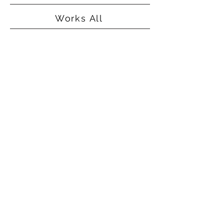
Works All
©2015
Alice