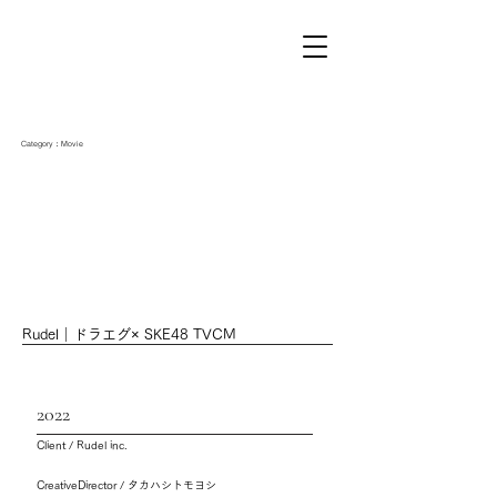
Category：Movie
Rudel｜ドラエグ× SKE48 TVCM
2022
Client / Rudel inc.
CreativeDirector / タカハシトモヨシ