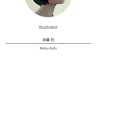
illustrator
加藤 烈
Retsu Kato