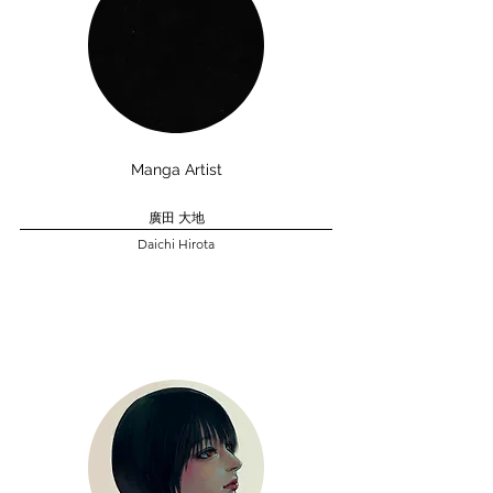
​Manga Artist
廣田 大地
Daichi Hirota