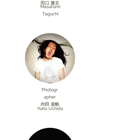
田口 雅文
​Masafumi
Taguchi
Photogr
apher
内田 遊帆
Yuho Uchida