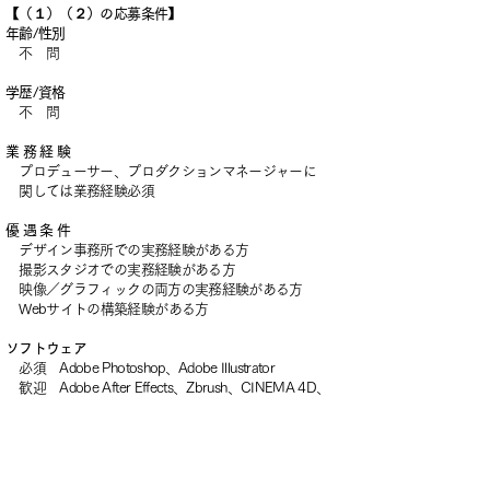
【（１）（２）の応募条件】
年齢/性別
不 問
学歴/資格
不 問
業 務 経 験
プロデューサー、プロダクションマネージャーに
関しては業務経験必須
優 遇 条 件
デザイン事務所での実務経験がある方
撮影スタジオでの実務経験がある方
映像／グラフィックの両方の実務経験がある方
Webサイトの構築経験がある方
ソフトウェア
必須 Adobe Photoshop、Adobe Illustrator
歓迎 Adobe After Effects、Zbrush、CINEMA 4D、
3ds Max、Maya、Adobe Premiere Pro
【（３）の応募条件】
年齢/性別