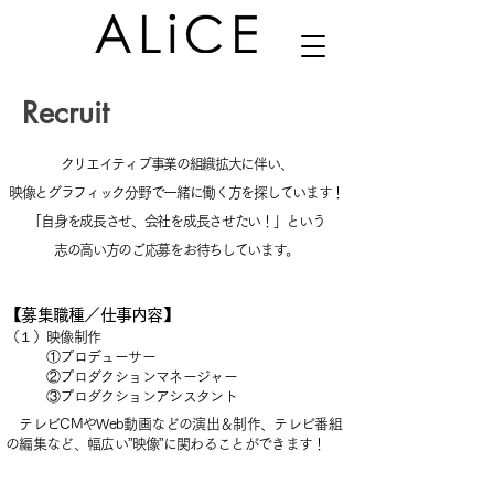
Recruit
クリエイティブ事業の組織拡大に伴い、
映像とグラフィック分野で一緒に働く方を探しています！
「自身を成長させ、会社を成長させたい！」という
志の高い方のご応募をお待ちしています。​​
【募集職種
／仕事内容】
（１）映像制作
①プロデューサー
②プロダクションマネージャー
③プロダクションアシスタント
テレビCMやWeb動画などの演出＆制作、
テレビ番組
の
編集など、幅広い”映像”に
関わることができます！