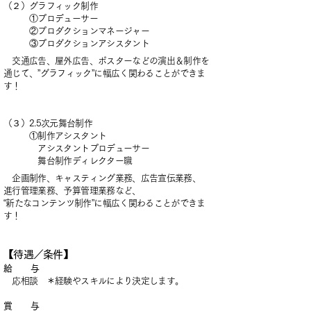
（２）グラフィック制作
①プロデューサー
②プロダクションマネージャー
③プロダクションアシスタント
交通広
告、屋外広告、ポスターなどの演出＆制作を
通じて、”グラフィック”に幅広く関わることができま
す！
（３）2.5次元舞台制作
①制作アシスタント
アシスタントプロデューサー
舞台制作ディレクター職
企画制作、キャスティング業務、広告宣伝業務、
進行管理業務、予算管理業務など、
“新たなコンテンツ制作”に
幅広く関わることが
できま
す！
【待遇／条件】
給 与
応相談
＊経験やスキルにより決定します。
賞 与