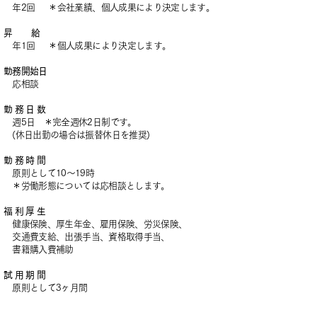
年2回 ＊会社業績、個人成果により決定します。
昇 給
年1回 ＊個人成果により決定します。
勤務開始日
応相談
勤 務 日 数
週5日 ＊完全週休2日制です。
(休日出勤の場合は振替休日を推奨)
勤 務 時 間
原則として10〜19時
＊労働形態については
応相談とします。
福 利 厚 生
健康保険、厚生年金、雇用保険、労災保険、
交通費支給、
出張手当、資格取得手当、
書籍購入費補助
試 用 期 間
原則として3ヶ月間