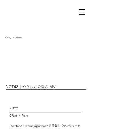
Category：Movie
NGT48｜やさしさの重さ MV
2022
Client / Flora
Director & Cinematographer / 永野義弘（サンジューク