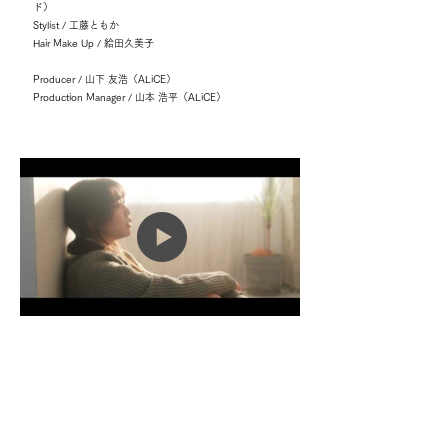
ド）
Stylist / 工藤ともか
Hair Make Up / 給田久美子
Producer / 山下 友浩（ALiCE）
Production Manager / 山本 浩平（ALiCE）