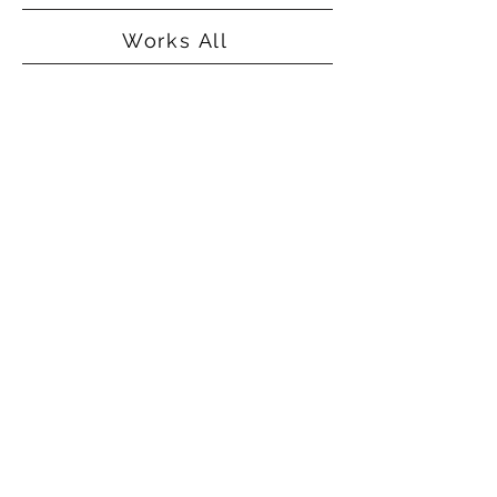
Works All
©2015
Alice