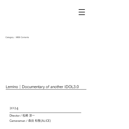
Category：WEB Contents
Lemino｜Documentary of another IDOL3.0
2024
Director / 松崎 淳一
Cameraman / 森田 和敬(ALiCE)