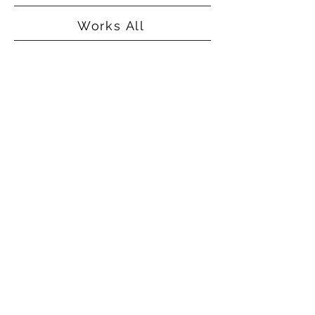
Works All
©2015
Alice