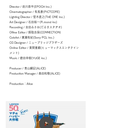
Director / 前川恭平(EPOCH Inc.)
Cinematographer / 有馬蒼(PICTCORE)
Lighting Director / 堅木直之(THE ONE Inc.)
Art Designer / 石田裕一(R.mond inc)
Recording / 吉田ゐさお(だるまスタヂオ)
Ofline Editor / 餌取志保(CONNECTION)
Cololist / 廣瀬有紀(Sony PCL Inc.)
CG Designer / ニューブリッジブラザーズ
Online Editor / 東間重頼(ヒューマックスエンタテイン
メント)
Music / 磨田幸樹(YUGE inc.)
Producer / 青山綱記(ALiCE)
Production Manager / 森田和敬(ALiCE)
Production：Alice