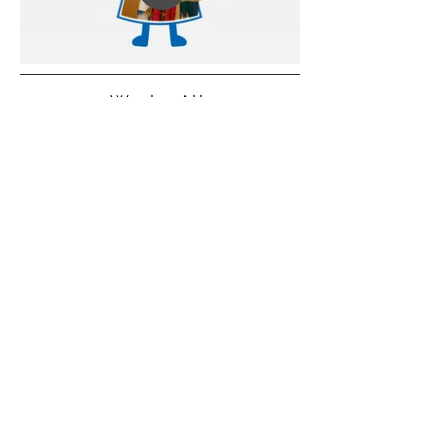
Works All
©2015
Alice