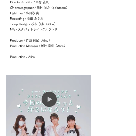
Director & Editor / 木村 優真
Cinematographer / 田村 陽介（pointzero）
Lightman / 小田巻 実
Recording / 吉田 ゐさお
Telop Design / 松本 永梨（Alice）
MA / スタジオトゥインクルランド
Producer / 青山 綱記（Alice）
Production Manager / 難波 里帆（Alice）
Production / Alice