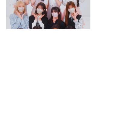
Works All
©2015
Alice