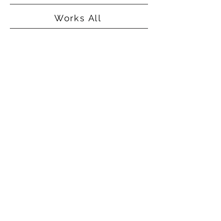
Works All
©2015
Alice