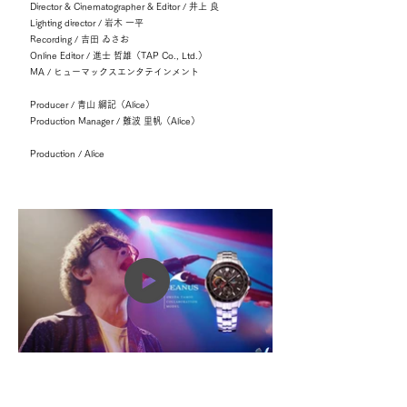
Director & Cinematographer & Editor / 井上 良
Lighting director / 岩木 一平
Recording / 吉田 ゐさお
Online Editor / 進士 哲雄（TAP Co., Ltd.）
MA / ヒューマックスエンタテインメント
Producer / 青山 綱記（Alice）
Production Manager / 難波 里帆（Alice）
Production / Alice