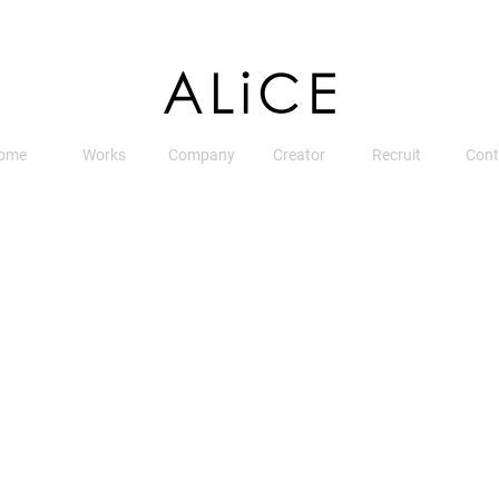
ome
Works
Company
Creator
Recruit
Cont