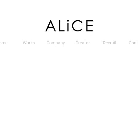
ome
Works
Company
Creator
Recruit
Cont