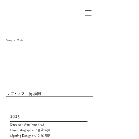
Category：Movie
ラフ×ラフ｜何満開
2025
Director / Aimi(koe inc.)
Cinematographer / 冨永斗夢
Lighting Designer / 入尾明慶