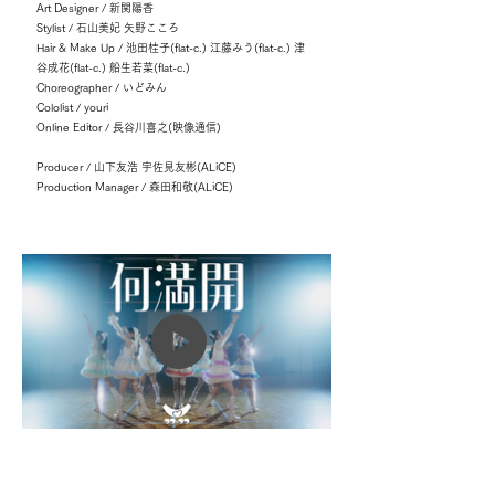
Art Designer / 新関陽香
Stylist / 石山美妃 矢野こころ
Hair & Make Up / 池田桂子(flat-c.) 江藤みう(flat-c.) 津
谷成花(flat-c.) 船生若菜(flat-c.)
Choreographer / いどみん
Cololist / youri
Online Editor / 長谷川喜之(映像通信)
Producer / 山下友浩 宇佐見友彬(ALiCE)
Production Manager / 森田和敬(ALiCE)