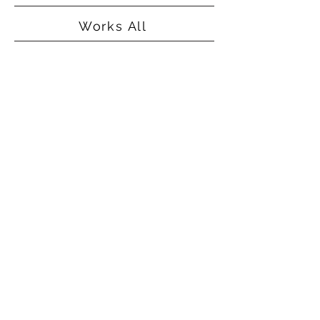
Works All
©2015
Alice