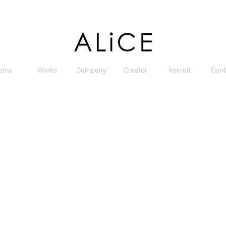
ome
Works
Company
Creator
Recruit
Cont