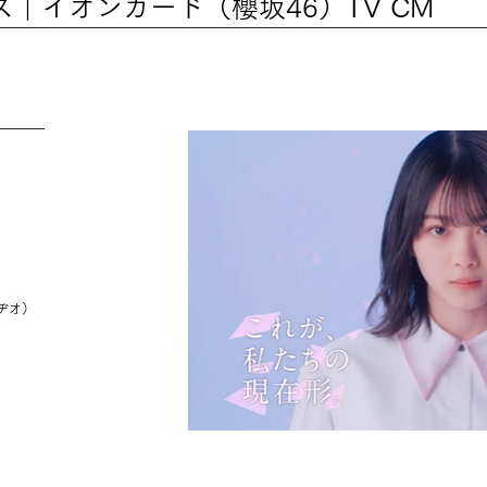
｜イオンカード（櫻坂46）TV CM
タヂオ）