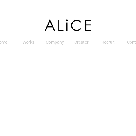
ome
Works
Company
Creator
Recruit
Cont