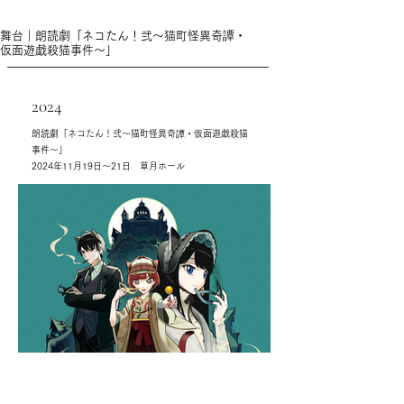
舞台｜朗読劇「ネコたん！弐〜猫町怪異奇譚・
仮面遊戯殺猫事件〜」
2024
朗読劇「ネコたん！弐〜猫町怪異奇譚・仮面遊戯殺猫
事件〜」
2024年11月19日〜21日 草月ホール