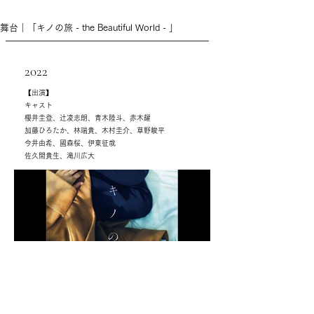
舞台｜「キノの旅 - the Beautiful World - 」
2022
【出演】
キャスト
櫻井圭登、辻凌志朗、青木陸斗、赤木耀
加藤ひろたか、林瑞貴、木村圭介、草野峻平
今井由希、國森桜、伊東征哉
佐久間貴生、滝川広大