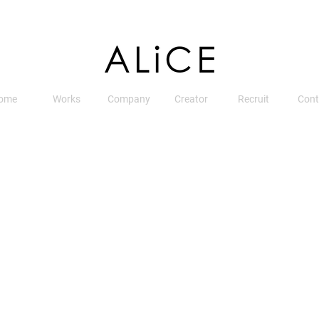
ome
Works
Company
Creator
Recruit
Cont