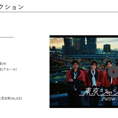
ンクション
織(H)
友美(アルール)
佐見友彬(ALiCE)