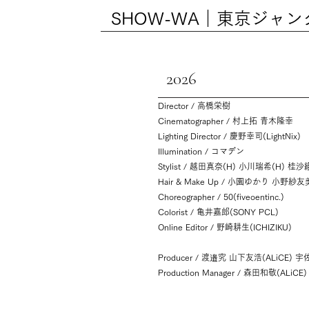
SHOW-WA｜東京ジャ
2026
Director / 高橋栄樹
Cinematographer / 村上拓 青木隆幸
Lighting Director / 慶野幸司(LightNix)
Illumination / コマデン
Stylist / 越田真奈(H) 小川瑞希(H) 桂沙
Hair & Make Up / 小園ゆかり 小野紗
Choreographer / 50(fiveoentinc.)
Colorist / 亀井嘉郎(SONY PCL)
Online Editor / 野崎耕生(ICHIZIKU)
Producer / 渡邉究 山下友浩(ALiCE) 宇
Production Manager / 森田和敬(ALiCE)