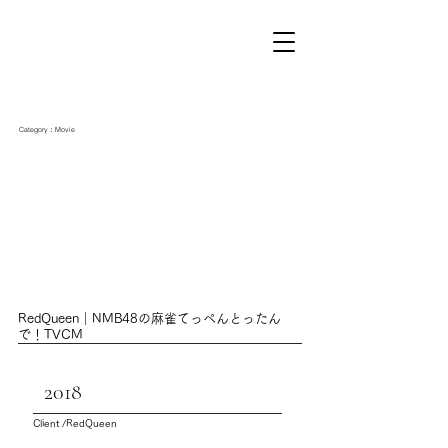
Category：Movie
RedQueen｜NMB48の麻雀てっぺんとったん
で！TVCM
2018
Client /RedQueen