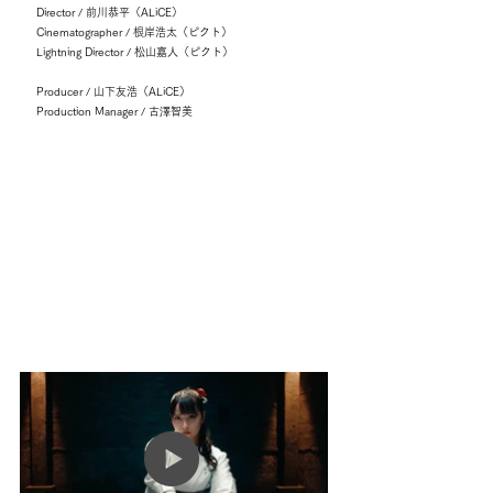
Director / 前川恭平（ALiCE）
Cinematographer / 根岸浩太（ピクト）
Lightning Director / 松山嘉人（ピクト）
Producer / 山下友浩（ALiCE）
Production Manager / 古澤智美