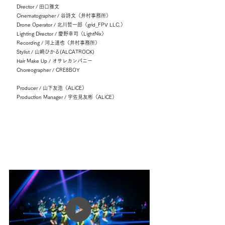
Director / 田口雅文
Cinematographer / 谷詩文（井村事務所）
Drone Operator / 北川哲一郎（grid_FPV LLC.）
Lighting Director / 慶野幸司（LightNix）
Recording / 河上達也（井村事務所）
Stylist / 山崎ひかる(ALCATROCK)
Hair Make Up / オサレカンパニー
Choreographer / CRE8BOY
Producer / 山下友浩（ALiCE）
Production Manager / 宇佐見友彬（ALiCE）