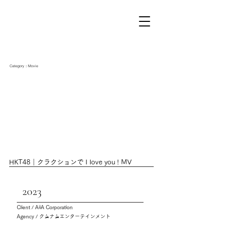
Category：Movie
HKT48｜クラクションで I love you ! MV
2023
Client / AiiA Corporation
Agency / クムナムエンターテインメント