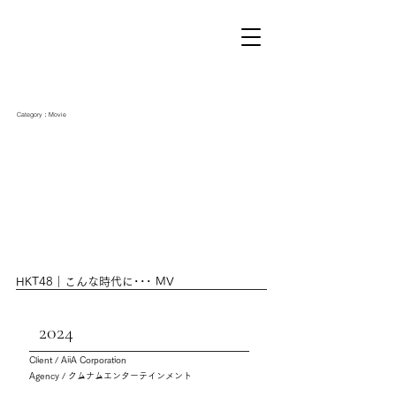
Category：Movie
HKT48｜こんな時代に･･･ MV
2024
Client / AiiA Corporation
Agency / クムナムエンターテインメント