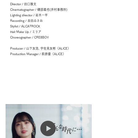
Director / 田口雅文
Cinematographer / 磯部義也(井村事務所)
Lighting director / 岩木一平
Recording / 吉田ゐさお
Stylist / ALCATROCK
Hair Make Up / ミリア
Choreographer / CRE8BOY
Producer / 山下友浩, 宇佐見友彬（ALiCE）
Production Manager / 萩原優（ALiCE）