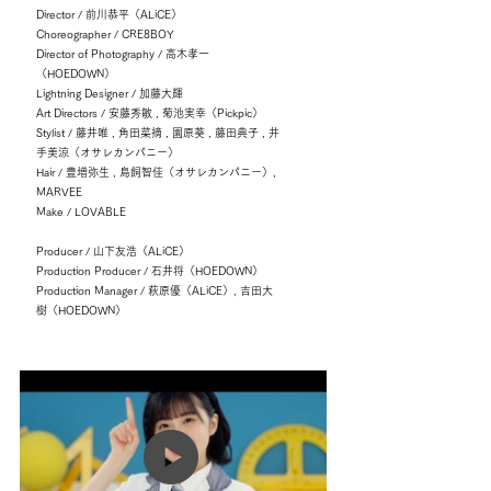
Director / 前川恭平（ALiCE）
Choreographer / CRE8BOY
Director of Photography / 高木孝一
（HOEDOWN）
Lightning Designer / 加藤大輝
Art Directors / 安藤秀敏 , 菊池実幸（Pickpic）
Stylist / 藤井唯 , 角田菜摘 , 園原葵 , 藤田典子 , 井
手美涼（オサレカンパニー）
Hair / 豊増弥生 , 鳥飼智佳（オサレカンパニー）,
MARVEE
Make / LOVABLE
Producer / 山下友浩（ALiCE）
Production Producer / 石井将（HOEDOWN）
Production Manager / 萩原優（ALiCE）, 吉田大
樹（HOEDOWN）