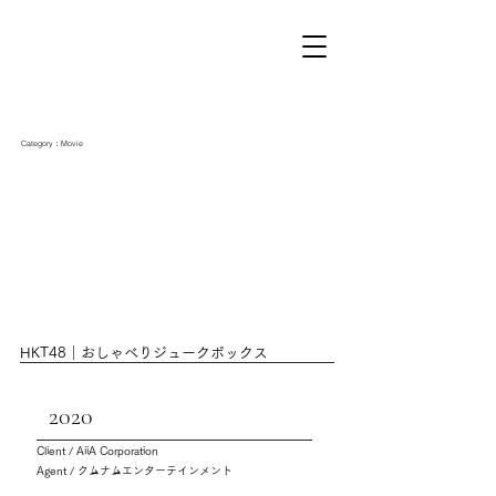
Category：Movie
HKT48｜おしゃべりジュークボックス
2020
Client / AiiA Corporation
Agent / クムナムエンターテインメント