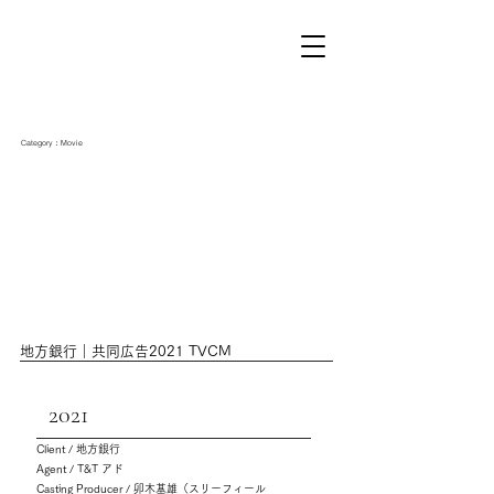
Category：Movie
地方銀行｜共同広告2021 TVCM
2021
Client / 地方銀行
Agent / T&T アド
Casting Producer / 卯木基雄（スリーフィール