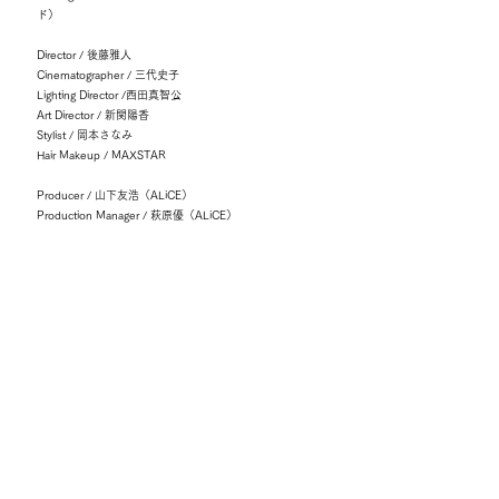
ド）
Director / 後藤雅人
Cinematographer / 三代史子
Lighting Director /西田真智公
Art Director / 新関陽香
Stylist / 岡本さなみ
Hair Makeup / MAXSTAR
Producer / 山下友浩（ALiCE）
Production Manager / 萩原優（ALiCE）