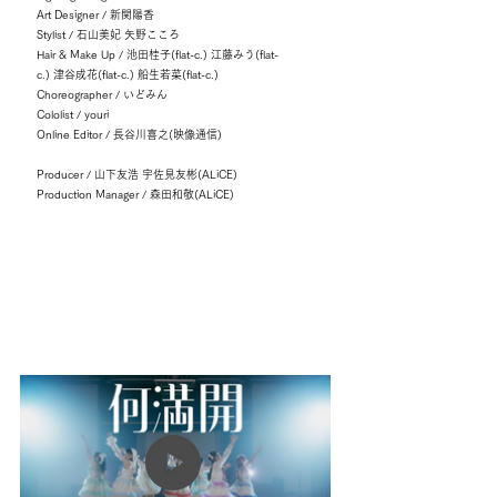
Art Designer / 新関陽香
Stylist / 石山美妃 矢野こころ
Hair & Make Up / 池田桂子(flat-c.) 江藤みう(flat-
c.) 津谷成花(flat-c.) 船生若菜(flat-c.)
Choreographer / いどみん
Cololist / youri
Online Editor / 長谷川喜之(映像通信)
Producer / 山下友浩 宇佐見友彬(ALiCE)
Production Manager / 森田和敬(ALiCE)