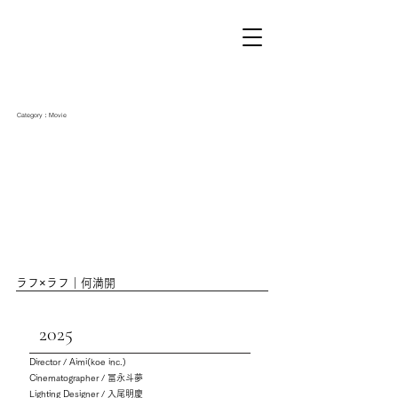
Category：Movie
ラフ×ラフ｜何満開
2025
Director / Aimi(koe inc.)
Cinematographer / 冨永斗夢
Lighting Designer / 入尾明慶