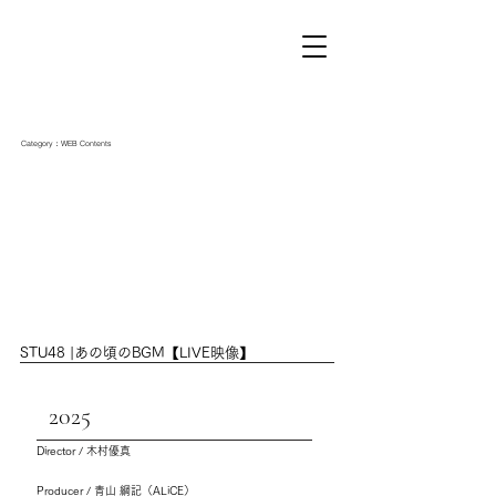
Category：WEB Contents
STU48 |あの頃のBGM【LIVE映像】
2025
Director / 木村優真
Producer / 青山 綱記（ALiCE）