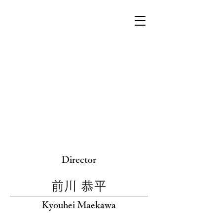
Director
前川 恭平
Kyouhei Maekawa