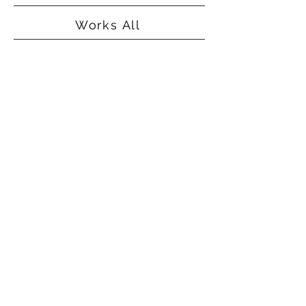
Works All
©2015
Alice