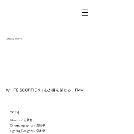
Category：Movie
WHITE SCORPION | 心が目を閉じる FMV
2024
Director / 佐藤圭
Cinematographer / 東純平
Lighting Designer / 引地悟