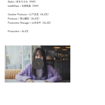
Stylist / 岸本すみれ（RIM）
Hair&Make / 吉原帆菜（RIM）
Creative Producer / 山下友浩（ALiCE）
Producer / 青山綱記（ALiCE）
Production Manager / 山本浩平（ALiCE）
Production / ALiCE