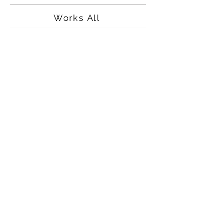
Works All
©2015
Alice