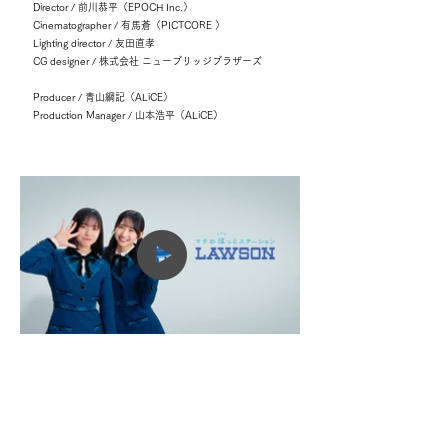
Director / 前川恭平（EPOCH Inc.）
Cinematographer / 有馬蒼（PICTCORE ）
Lighting director / 友田直孝
CG designer / 株式会社 ニューブリッジブラザーズ
Producer / 青山綱記（ALiCE）
Production Manager / 山本浩平（ALiCE）