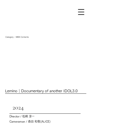
Category：WEB Contents
Lemino｜Documentary of another IDOL3.0
2024
Director / 松崎 淳一
Cameraman / 森田 和敬(ALiCE)